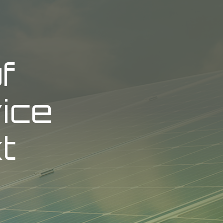
f
vice
t