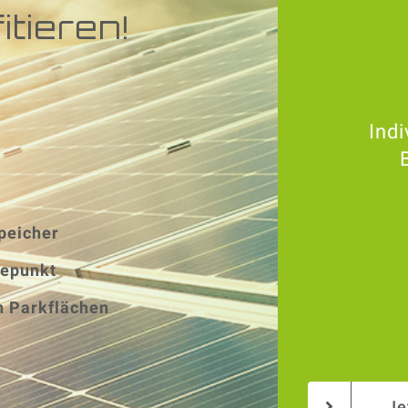
tieren!
Indi
peicher
depunkt
n Parkflächen
Je