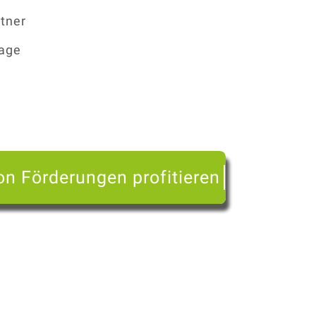
tner
tage