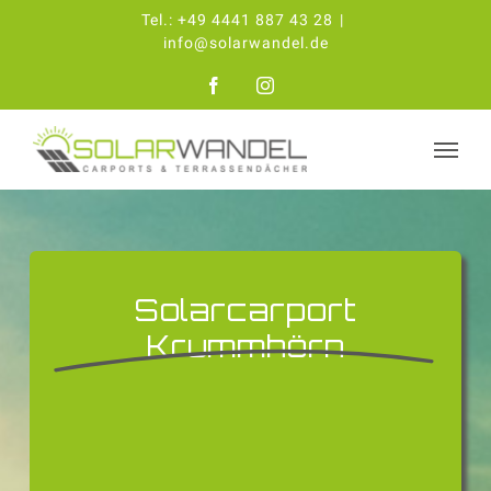
Zum
Tel.:
+49 4441 887 43 28
|
Inhalt
info@solarwandel.de
springen
Facebook
Instagram
Solarcarport
Krummhörn