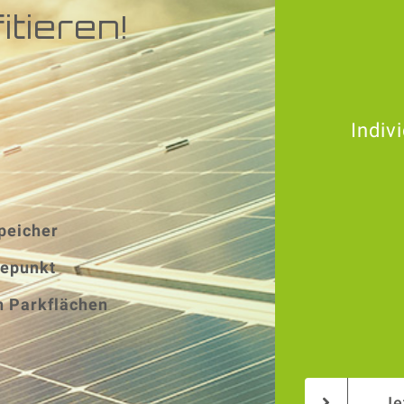
tieren!
Indiv
peicher
depunkt
n Parkflächen
Je