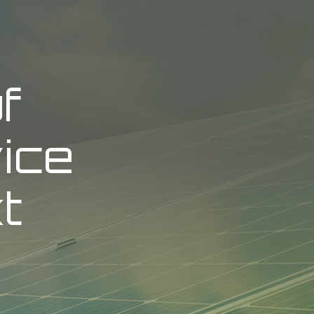
f
vice
t