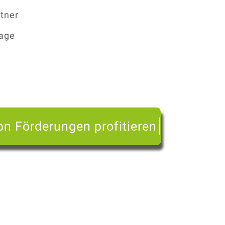
tner
tage